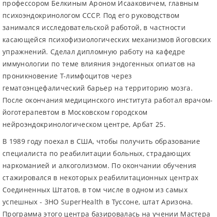
профессором Белкиным Ароном Исааковичем, главным
психоэндокринологом СССР. Под его руководством
занимался исследовательской работой, в частности
касающейся психофизиологических механизмов йоговских
упражнений. Сделал дипломную работу на кафедре
иммунологии по теме влияния эндогенных опиатов на
проникновение Т-лимфоцитов через
гематоэнцефалический барьер на территорию мозга.
После окончания медицинского института работал врачом-
йоготерапевтом в Московском городском
нейроэндокринологическом центре, Арбат 25.
В 1989 году поехал в США, чтобы получить образование
специалиста по реабилитации больных, страдающих
наркоманией и алкоголизмом. По окончании обучения
стажировался в некоторых реабилитационных центрах
Соединенных Штатов, в том числе в одном из самых
успешных - 3HO SuperHealth в Туссоне, штат Аризона.
Программа этого центра базировалась на учении Мастера